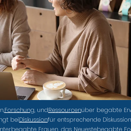
n,
Forschung
, und
Ressourcen
über begabte Er
ngt bei
Diskussion
für entsprechende Diskussio
nter
begabte Frauen
, das Neueste
begabte Fo