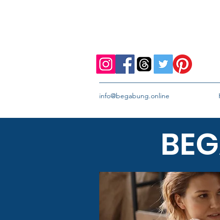
info@begabung.online
BEG