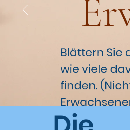
Er
Blättern Sie
wie viele da
finden. (Nic
Erwachsenen
Die
Aussagen üb