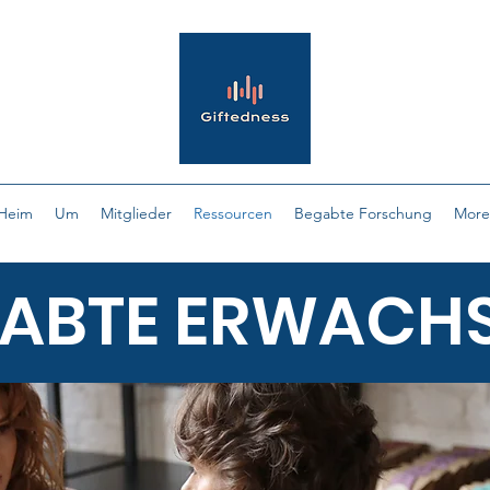
Heim
Um
Mitglieder
Ressourcen
Begabte Forschung
More
ABTE ERWACH