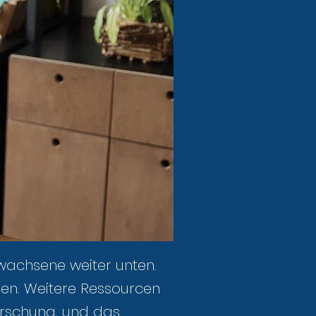
wachsene weiter unten.
nen. Weitere Ressourcen
rschung
, und das