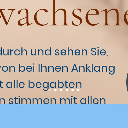
wachsen
 durch und sehen Sie,
von bei Ihnen Anklang
ht alle begabten
 stimmen mit allen
erein, aber Sie werden