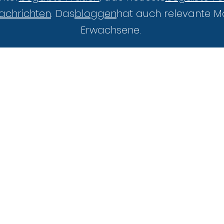
achrichten
. Das
bloggen
hat auch relevante Ma
Erwachsene.