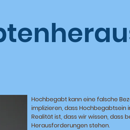
einlich in einigen
rfinden!)
tenherau
g
Hochbegabt kann eine falsche Bez
implizieren, dass Hochbegabtsein i
Realität ist, dass wir wissen, das
Herausforderungen stehen.