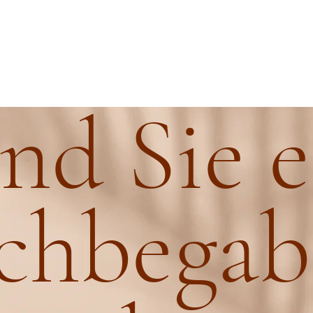
ind Sie e
chbegab