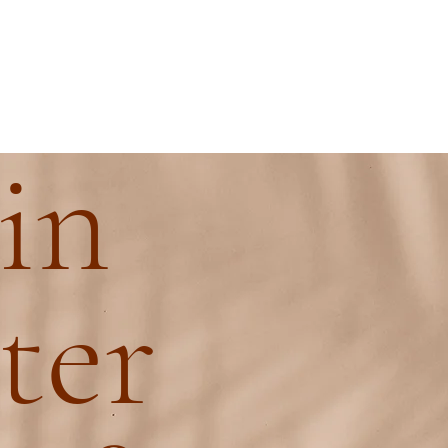
in
ter