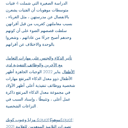
الدراسة الصغيرة التي شملت 4 فتيات
متوسطات موهوبات أن الفتيات يشعرن
بالانفصال عن مدرستهن ، مثل الغرباء ،
بسبب معاملتهن كغريب من قبل أقرانهن.
سلطت قصصهم الضوء على أن كونهم
وحدهم أصبح جزءًا من عاداتهم ، وشعروا
بالوحدة والاختلاف عن أقرانهم.
تأثير الذكاء والجنس على مهارات التعامل
مع الآخرين والوظائف التنفيذية لدى
الأطفال
. يناير 2022. الوجبات الجاهزة: أظهر
الأطفال ذوو معدل الذكاء المرتفع مهارات
شخصية ووظائف تنفيذية أعلى. أظهر الأولاد
في مجموعة معدل الذكاء المرتفع ذاكرة
عمل أعلى ، وتثبيطًا ، وإسناد السبب في
النزاعات الشخصية .
مزايا وعيوب كونك &quot;موهوبًا&quot;:
تصورات التلاميذ الموهوبين للعلامة
. 2021.