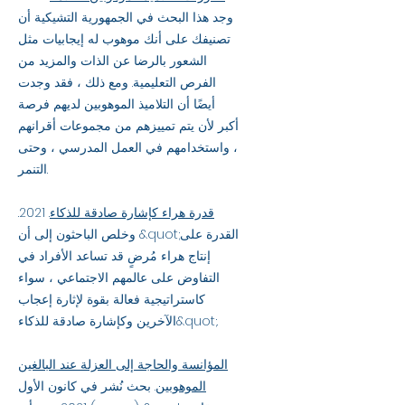
وجد هذا البحث في الجمهورية التشيكية أن
تصنيفك على أنك موهوب له إيجابيات مثل
الشعور بالرضا عن الذات والمزيد من
الفرص التعليمية. ومع ذلك ، فقد وجدت
أيضًا أن التلاميذ الموهوبين لديهم فرصة
أكبر لأن يتم تمييزهم من مجموعات أقرانهم
، واستخدامهم في العمل المدرسي ، وحتى
التنمر.
قدرة هراء كإشارة صادقة للذكاء
. 2021.
وخلص الباحثون إلى أن &quot;القدرة على
إنتاج هراء مُرضٍ قد تساعد الأفراد في
التفاوض على عالمهم الاجتماعي ، سواء
كاستراتيجية فعالة بقوة لإثارة إعجاب
الآخرين وكإشارة صادقة للذكاء&quot;.
المؤانسة والحاجة إلى العزلة عند البالغين
الموهوبين
. بحث نُشر في كانون الأول