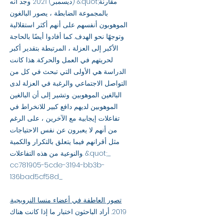
(ديسمبر) 2021 وجد أنه &quot;مقارنة
بالمجموعة الضابطة ، يصور البالغون
الموهوبون أنفسهم على أنهم أكثر استقلالية
وتوجهًا نحو الهدف. كما أفادوا أيضًا بالحاجة
الأكبر إلى العزلة ، المرتبطة بتقدير أكبر
لحريتهم في العمل والحركة. هذا كانت
الدراسة هي الأولى التي تبحث في كل من
التواصل الاجتماعي والرغبة في العزلة لدى
البالغين الموهوبين. وتشير إلى أن البالغين
الموهوبين لديهم دافع كبير للانخراط في
تفاعلات إيجابية مع الآخرين ، على الرغم
من أنهم لا يعبرون عن نفس الاحتياجات
مثل أقرانهم فيما يتعلق بالتكرار والكمية
والنوعية من هذه التفاعلات. &quot;_
cc781905-5cde-3194-bb3b-
136bad5cf58d_
تصور العاطفة في أعضاء منسا النرويجية
.
2019. أراد الباحثون اختبار ما إذا كانت هناك