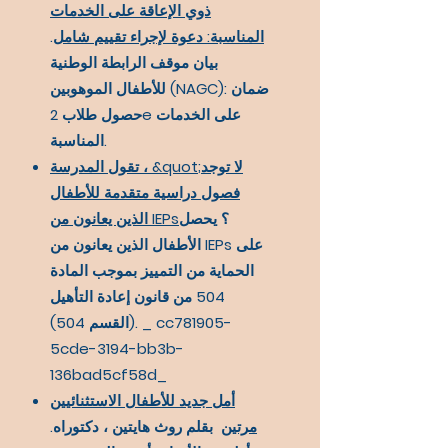
ذوي الإعاقة على الخدمات
المناسبة: دعوة لإجراء تقييم شامل
.
بيان موقف الرابطة الوطنية
للأطفال الموهوبين (NAGC): ضمان
حصول طلاب 2e على الخدمات
المناسبة.
تقول المدرسة ، &quot;لا توجد
فصول دراسية متقدمة للأطفال
؟ يحصل
الذين يعانون من IEPs
الأطفال الذين يعانون من IEPs على
الحماية من التمييز بموجب المادة
504 من قانون إعادة التأهيل
(القسم 504). _ cc781905-
5cde-3194-bb3b-
136bad5cf58d_
أمل جديد للأطفال الاستثنائيين
مرتين
بقلم روث هايتين ، دكتوراه.