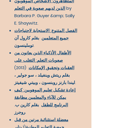
المتظاهرون: الأشخاص الموهوبون
by
الذين لديهم صعوبة في التعلم
Barbara P. Guyer &amp; Sally
E. Shaywitz.
الفصل المتنوع: الاستجابة لاحتياجات
جميع المتعلمين
بقلم كارول آن
توملينسون.
الأطفال الأذكياء الذين يعانون من
صعوبات التعلم: التغلب على
العقبات وتحقيق الإمكانات
(2013)
بقلم ريتش وينفيلد ، سو جولير ،
ليندا بارنز روبنسون ، وبيتي شيفيتز.
إعادة تشكيل تعليم الموهوبين: كيف
يمكن للآباء والمعلمين مطابقة
البرنامج للطفل
بقلم كارين ب.
روجرز.
معضلة استثنائية مرتين من قبل
جمعية التعليم الوطنية
(1 يناير