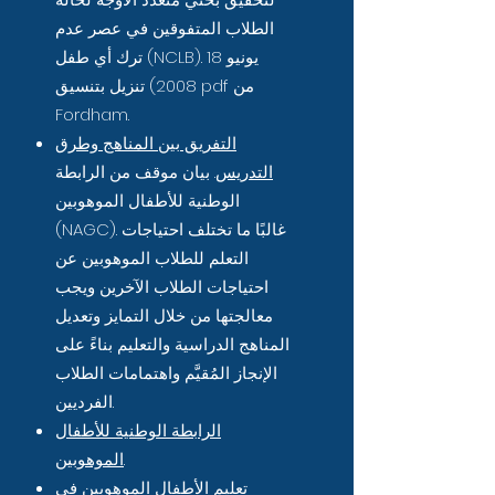
الطلاب المتفوقين في عصر عدم
ترك أي طفل (NCLB). 18 يونيو
2008) تنزيل بتنسيق pdf من
Fordham.
التفريق بين المناهج وطرق
التدريس
. بيان موقف من الرابطة
الوطنية للأطفال الموهوبين
(NAGC). غالبًا ما تختلف احتياجات
التعلم للطلاب الموهوبين عن
احتياجات الطلاب الآخرين ويجب
معالجتها من خلال التمايز وتعديل
المناهج الدراسية والتعليم بناءً على
الإنجاز المُقيَّم واهتمامات الطلاب
الفرديين.
الرابطة الوطنية للأطفال
.
الموهوبين
تعليم الأطفال الموهوبين في