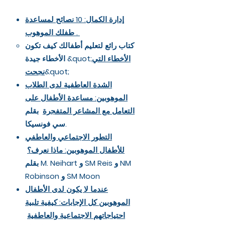
إدارة الكمال: 10 نصائح لمساعدة
طفلك الموهوب .
كتاب رائع لتعليم أطفالك كيف تكون
الأخطاء التي
الأخطاء جيدة &quot;
&quot;
نجحت
الشدة العاطفية لدى الطلاب
الموهوبين: مساعدة الأطفال على
التعامل مع المشاعر المتفجرة
بقلم
سي فونسيكا.
التطور الاجتماعي والعاطفي
للأطفال الموهوبين: ماذا نعرف؟
بقلم M. Neihart و SM Reis و NM
Robinson و SM Moon
عندما لا يكون لدى الأطفال
الموهوبين كل الإجابات: كيفية تلبية
احتياجاتهم الاجتماعية والعاطفية