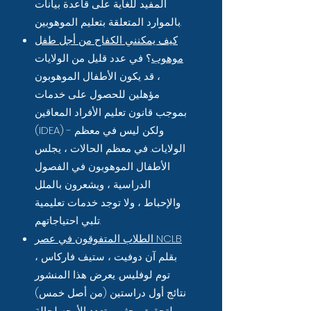
المفيد للغاية على قاعدة بيانات
بالموارد المتعلقة بتعليم الموهوبين.
كيف يمكنني الكفاح من أجل طفل
موهوب
؟ في عدد قليل من الولايات
، قد يكون الأطفال الموهوبون
مؤهلين للحصول على خدمات
بموجب قانون تعليم الأفراد المعاقين
(IDEA) - ولكن ليس في معظم
الولايات. في معظم الحالات ، يجلس
الأطفال الموهوبون في الفصول
الدراسية ، ويشعرون بالملل
والإحباط ، ولا توجد خدمات تعليمية
تلبي احتياجاتهم.
الطلاب المتفوقون في عصر NCLB
بقلم آن دوفيت ، ستيف فاركاس ،
توم لوفليس. يعرض هذا المنشور
نتائج أول دراستين (من أصل خمس)
لتحقيق بحثي متعدد الأوجه لحالة