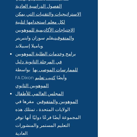
الفصول الدراسية العادية:
الاستراتيجيات والتقنيات التي يمكن
لكل معلم استخدامها لتلبية
الاحتياجات الأكاديمية للموهوبين
والمتفوقين
بقلم سوزان واينبرينر
وباميلا إسبيلاند.
برامج وخدمات الطلبة الموهوبين
في المرحلة الثانوية: دليل
للممارسات الموصى بها
بواسطة
FA Dixon وأيضًا
كتيب تعليم
.
الموهوبين الثانوي
المجلس العالمي للأطفال
الموهوبين والمتفوقين
. مقرها في
الولايات المتحدة ، تمتلك هذه
المجموعة أيضًا فرعًا دوليًا. أنها توفر
التعليم المستمر والمنشورات
العادية.