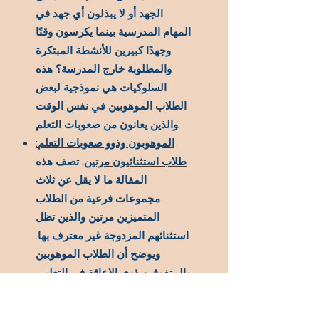
الجهد أو لا يبذلون أي جهد في
المهام المدرسية بينما يكرسون وقتًا
وجهدًا كبيرين للأنشطة المبتكرة
والمطلوبة خارج المدرسة؟ هذه
السلوكيات هي نموذجية لبعض
الطلاب الموهوبين في نفس الوقت
والذين يعانون من صعوبات التعلم.
الموهوبون وذوو صعوبات التعلم:
طلاب استثنائيون مرتين
. تصف هذه
المقالة ما لا يقل عن ثلاث
مجموعات فرعية من الطلاب
المتميزين مرتين والذين تظل
استثنائهم المزدوجة غير معترف بها.
ويوضح أن الطلاب الموهوبين
والمتفوقين ذوي الإعاقة في التعلم ،
أو &quot;الطلاب المتميزين
مرتين&quot; يحتاجون إلى أنشطة