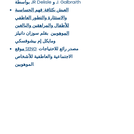
بواسطة JR Delisle و J. Galbraith
العيش بكثافة: فهم الحساسية
والاستثارة والتطور العاطفي
للأطفال والمراهقين والبالغين
الموهوبين
بقلم سوزان دانيلز
ومايكل إم بيشوفسكي
: مصدر رائع للاحتياجات
موقع SENG
الاجتماعية والعاطفية للأشخاص
الموهوبين.