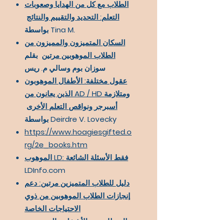
الطلاب مع كل من الهدايا وصعوبات
التعلم: التحديد والتقييم والنتائج
بواسطة Tina M.
السكان المتميزون والمميزون من
الطلاب الموهوبين مرتين
بقلم
سوزان بوم وسالي م. ريس
عقول مختلفة: الأطفال الموهوبون
الذين يعانون من AD / HD ومتلازمة
أسبرجر ونواقص التعلم الأخرى
بواسطة Deirdre V. Lovecky
https://www.hoagiesgifted.o
rg/2e_books.htm
الموهوب LD: فقط الأسئلة الشائعة
LDInfo.com
دليل للطلاب المتميزين مرتين: دعم
إنجازات الطلاب الموهوبين من ذوي
الاحتياجات الخاصة