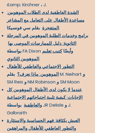
&amp; Kirchner ، J.
الشدة العاطفية لدى الطلاب الموهوبين:
مساعدة الأطفال على التعامل مع المشاعر
بقلم سي فونسيكا.
المتفجرة
برامج وخدمات الطلبة الموهوبين في المرحلة
الثانوية: دليل للممارسات الموصى بها
بواسطة FA Dixon وأيضًا
كتيب تعليم
.
الموهوبين الثانوي
التطور الاجتماعي والعاطفي للأطفال
الموهوبين: ماذا نعرف؟
بقلم M. Neihart و
SM Reis و NM Robinson و SM Moon
عندما لا يكون لدى الأطفال الموهوبين كل
الإجابات: كيفية تلبية احتياجاتهم الاجتماعية
والعاطفية
بواسطة JR Delisle و J.
Galbraith
العيش بكثافة: فهم الحساسية والاستثارة
والتطور العاطفي للأطفال والمراهقين