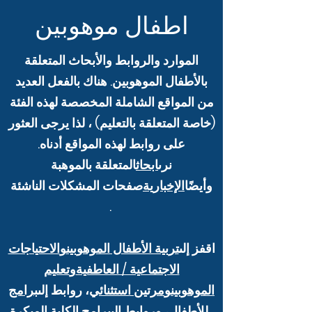
اطفال موهوبين
الموارد والروابط والأبحاث المتعلقة
بالأطفال الموهوبين. هناك بالفعل العديد
من المواقع الشاملة المخصصة لهذه الفئة
(خاصة المتعلقة بالتعليم) ، لذا يرجى العثور
على روابط لهذه المواقع أدناه.
نرى
ابحاث
المتعلقة بالموهبة
وأيضًا
الإخبارية
صفحات المشكلات الناشئة
.
اقفز إلى
تربية الأطفال الموهوبين
و
الاحتياجات
الاجتماعية / العاطفية
و
تعليم
الموهوبين
و
مرتين استثنائي
، روابط إلى
برامج
.
للأطفال
، وروابط إلى
برامج الكلية المبكرة