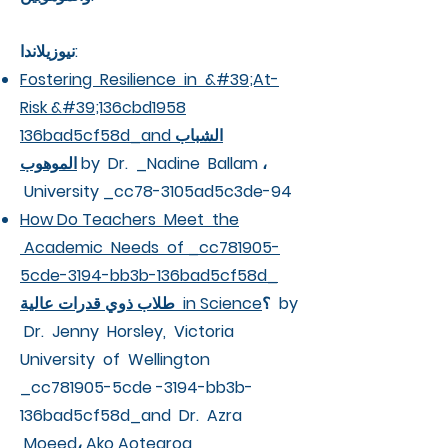
نيوزيلاندا:
Fostering Resilience in &#39;At-
Risk &#39;136cbd1958
136bad5cf58d_and الشباب
by Dr. _Nadine Ballam ،
الموهوب
University _cc78-3105ad5c3de-94
How Do Teachers Meet the
Academic Needs of _cc781905-
5cde-3194-bb3b-136bad5cf58d_
؟ by
طلاب ذوي قدرات عالية in Science
Dr. Jenny Horsley, Victoria
University of Wellington
_cc781905-5cde -3194-bb3b-
136bad5cf58d_and Dr. Azra
Moeed، Ako Aotearoa