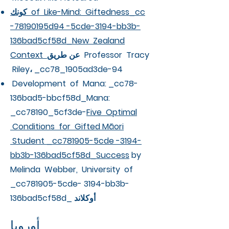
كونك of Like-Mind: Giftedness_cc
-78190195d94 -5cde-3194-bb3b-
136bad5cf58d_New Zealand
عن طريق Professor Tracy
Context
Riley، _cc78_1905ad3de-94
Development of Mana: _cc78-
136bad5-bbcf58d_Mana:
_cc78190_5cf3de-
Five Optimal
Conditions for Gifted Māori
Student _cc781905-5cde -3194-
bb3b-136bad5cf58d_Success
by
Melinda Webber, University of
_cc781905-5cde- 3194-bb3b-
136bad5cf58d_ أوكلاند
أوروبا